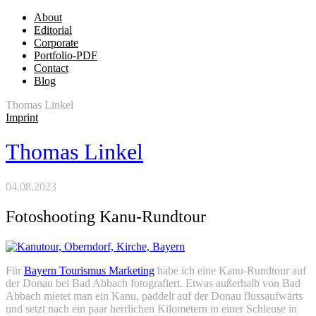
About
Editorial
Corporate
Portfolio-PDF
Contact
Blog
Thomas Linkel
Imprint
Thomas Linkel
04.08.2023
Fotoshooting Kanu-Rundtour
Für
Bayern Tourismus Marketing
habe ich eine Kanu-Rundtour auf
der Donau bei Bad Abbach fotografiert. Etwas außerhalb von Bad
Abbach mietet man ein Kanu, paddelt auf der Donau flussaufwärts
und setzt nach ein paar herrlichen Kilometern in einer Schleuse in