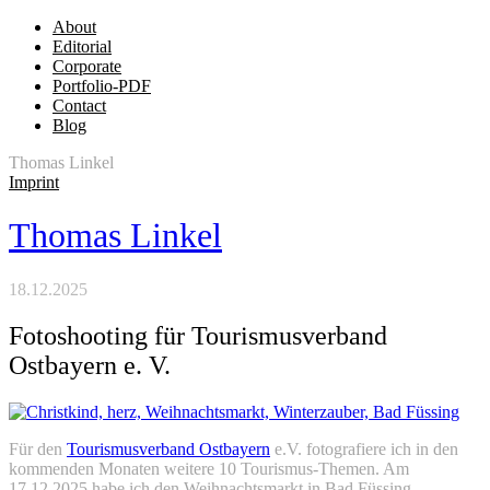
About
Editorial
Corporate
Portfolio-PDF
Contact
Blog
Thomas Linkel
Imprint
Thomas Linkel
18.12.2025
Fotoshooting für Tourismusverband
Ostbayern e. V.
Für den
Tourismusverband Ostbayern
e.V. fotografiere ich in den
kommenden Monaten weitere 10 Tourismus-Themen. Am
17.12.2025 habe ich den Weihnachtsmarkt in Bad Füssing