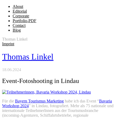
About
Editorial
Corporate
Portfolio-PDF
Contact
Blog
Thomas Linkel
Imprint
Thomas Linkel
18.06.2024
Event-Fotoshooting in Lindau
Für die
Bayern Tourismus Marketing
habe ich das Event “
Bavaria
Workshop 2024
” in Lindau, fotografiert. Mehr als 75 nationale und
internationale TeilnehmerInnen aus der Tourismusbranche
(incoming-Agenturen, Schiffahrtsbetriebe, regionale